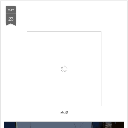
MAY
23
ahoj)!