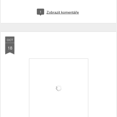
1
Zobrazit komentáře
OCT
18