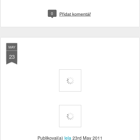
0
Přidat komentář
MAY
23
Publikoval(a)
lela
23rd May 2011