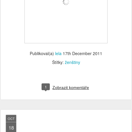
Publikoval(a)
lela
17th December 2011
Štítky:
ženštiny
1
Zobrazit komentáře
OCT
18