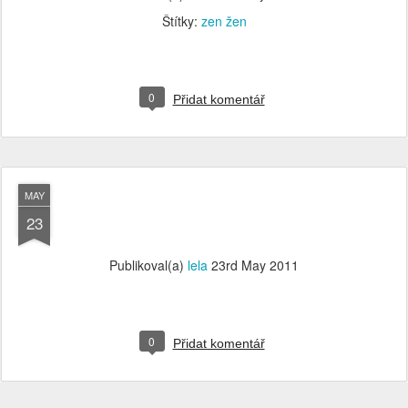
Štítky:
zen žen
0
Přidat komentář
MAY
23
Publikoval(a)
lela
23rd May 2011
0
Přidat komentář