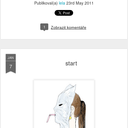
Publikoval(a)
lela
23rd May 2011
1
Zobrazit komentáře
JAN
start
7